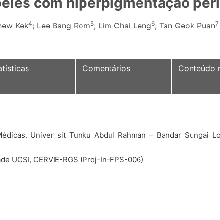
peles com hiperpigmentação peri
4
5
6
7
hew Kek
; Lee Bang Rom
; Lim Chai Leng
; Tan Geok Puan
atísticas
Comentários
Conteúdo r
Médicas, Univer sit Tunku Abdul Rahman – Bandar Sungai Lo
idade UCSI, CERVIE-RGS (Proj-In-FPS-006)