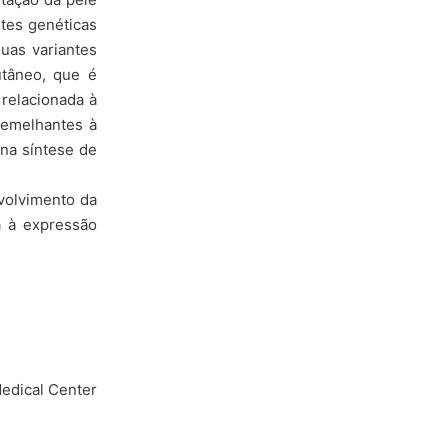
ntes genéticas
uas variantes
utâneo, que é
2 relacionada à
semelhantes à
 na síntese de
volvimento da
a à expressão
edical Center