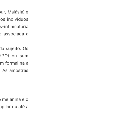
ur, Malásia) e
os indivíduos
s-inflamatória
o associada a
da sujeito. Os
 (HPO) ou sem
em formalina a
. As amostras
 melanina e o
pilar ou até a