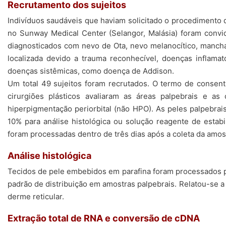
Recrutamento dos sujeitos
Indivíduos saudáveis que haviam solicitado o procedimento de
no Sunway Medical Center (Selangor, Malásia) foram convid
diagnosticados com nevo de Ota, nevo melanocítico, manchas
localizada devido a trauma reconhecível, doenças inflamat
doenças sistêmicas, como doença de Addison.
Um total 49 sujeitos foram recrutados. O termo de consenti
cirurgiões plásticos avaliaram as áreas palpebrais e a
hiperpigmentação periorbital (não HPO). As peles palpebrai
10% para análise histológica ou solução reagente de estab
foram processadas dentro de três dias após a coleta da amos
Análise histológica
Tecidos de pele embebidos em parafina foram processados p
padrão de distribuição em amostras palpebrais. Relatou-se a p
derme reticular.
Extração total de RNA e conversão de cDNA