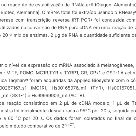
 no reagente de estabilização de RNAlater® (Qiagen, Alemanha)
otec, Alemanha). O mRNA total foi extraído usando o RNeasy®
merase com transcrição reversa (RT-PCR) foi conduzida com 
utilizados na conversão de RNA para cDNA em uma reação de 2
de 20 × mix de enzimas, 2 µg de RNA e quantidade suficiente d
inar o nível de expressão do mRNA associado à melanogênese
ram: MITF, POMC, MC1R,TYR e TYRP1, GR, GPx1 e GST-1.A actin
nica Taqman® foram adquiridas da Applied Biosystem com o có
0267167_s1 (MC1R), Hs00165976_m1 (TYR), Hs00167051_
_m1 (GST-1) e Hs99999903_m1 (ACTB).
 de reação consistindo em 2 µL de cDNA modelo, 1 µL de 
tra foi inicialmente desnaturada a 95°C por 20 s, seguida po
 a 60 °C por 20 s. Os dados foram coletados no final de 
-¿¿CT
 pelo método comparativo de 2
.