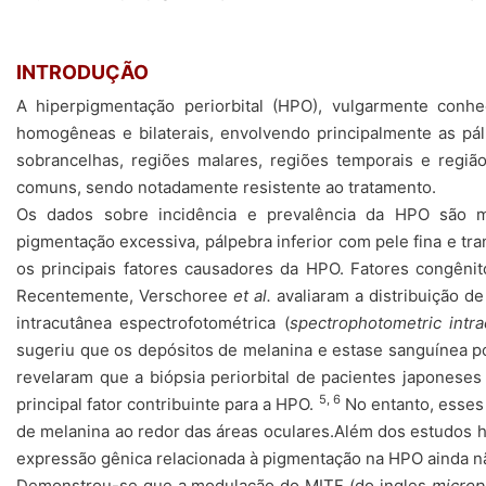
INTRODUÇÃO
A hiperpigmentação periorbital (HPO), vulgarmente conh
homogêneas e bilaterais, envolvendo principalmente as pál
sobrancelhas, regiões malares, regiões temporais e região 
comuns, sendo notadamente resistente ao tratamento.
Os dados sobre incidência e prevalência da HPO são m
pigmentação excessiva, pálpebra inferior com pele fina e t
os principais fatores causadores da HPO. Fatores congên
Recentemente, Verschoree
et al.
avaliaram a distribuição d
intracutânea espectrofotométrica (
spectrophotometric intr
sugeriu que os depósitos de melanina e estase sanguínea
revelaram que a biópsia periorbital de pacientes japonese
5, 6
principal fator contribuinte para a HPO.
No entanto, esses
de melanina ao redor das áreas oculares.Além dos estudos h
expressão gênica relacionada à pigmentação na HPO ainda n
Demonstrou-se que a modulação do MITF (do ingles
microph