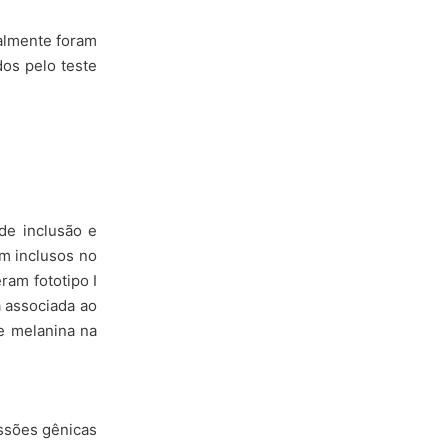
malmente foram
dos pelo teste
de inclusão e
m inclusos no
ram fototipo I
a associada ao
e melanina na
essões gênicas