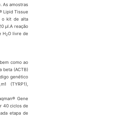
. As amostras
 Lipid Tissue
o kit de alta
0 µl.A reação
e H
O livre de
2
, bem como ao
a beta (ACTB)
digo genético
m1 (TYRP1),
Taqman® Gene
r 40 ciclos de
cada etapa de