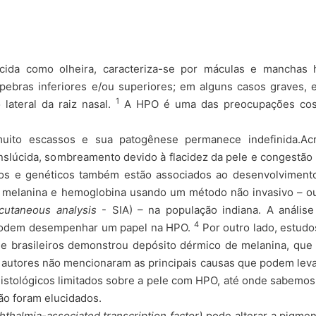
ecida como olheira, caracteriza-se por máculas e manchas 
pebras inferiores e/ou superiores; em alguns casos graves, 
1
lateral da raiz nasal.
A HPO é uma das preocupações cos
uito escassos e sua patogênese permanece indefinida.Acr
ranslúcida, sombreamento devido à flacidez da pele e congestã
itos e genéticos também estão associados ao desenvolvimen
e melanina e hemoglobina usando um método não invasivo – ou 
acutaneous analysis
- SIA) – na população indiana. A anális
4
 podem desempenhar um papel na HPO.
Por outro lado, estudo
s e brasileiros demonstrou depósito dérmico de melanina, que 
 autores não mencionaram as principais causas que podem leva
istológicos limitados sobre a pele com HPO, até onde sabemos
ão foram elucidados.
thalmia-associated transcription factor)
pode alterar a pigmen