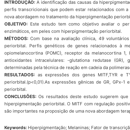
INTRODUÇÃO:
A identificação das causas da hiperpigmentaçã
perfis transcricionais que podem estar relacionados com a
nova abordagem no tratamento da hiperpigmentação periorbita
OBJETIVO:
Este estudo tem como objetivo avaliar o perf
enzimáticos, em peles com hiperpigmentação periorbital.
MÉTODOS:
Com base na avaliação clínica, 49 voluntário
periorbital. Perfis genéticos de genes relacionados à me
opiomelanocortina (POMC), receptor da melanocortina 1, ( 
antioxidantes intracelulares: -glutationa redutase (GR), 
determinadas pela técnica de reação em cadeia da polimeras
RESULTADOS:
as expressões dos genes MITF,TYR e TYR
periorbital.(p<0,01).As expressões gênicas de GR, GPx-
periorbital.
CONCLUSÕES:
Os resultados deste estudo sugerem que 
hiperpigmentação periorbital. O MITF com regulação posit
são importantes na proposição de uma nova abordagem terapê
Keywords:
Hiperpigmentação; Melaninas; Fator de transcriçã