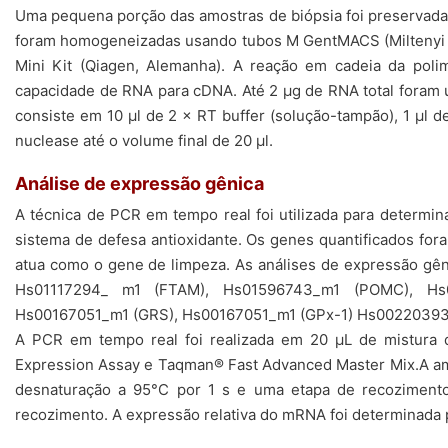
Uma pequena porção das amostras de biópsia foi preservada
foram homogeneizadas usando tubos M GentMACS (Miltenyi Bi
Mini Kit (Qiagen, Alemanha). A reação em cadeia da poli
capacidade de RNA para cDNA. Até 2 µg de RNA total foram 
consiste em 10 µl de 2 × RT buffer (solução-tampão), 1 µl 
nuclease até o volume final de 20 µl.
Análise de expressão gênica
A técnica de PCR em tempo real foi utilizada para determ
sistema de defesa antioxidante. Os genes quantificados fo
atua como o gene de limpeza. As análises de expressão gê
Hs01117294_ m1 (FTAM), Hs01596743_m1 (POMC), Hs0
Hs00167051_m1 (GRS), Hs00167051_m1 (GPx-1) Hs00220393
A PCR em tempo real foi realizada em 20 µL de mistura
Expression Assay e Taqman® Fast Advanced Master Mix.A amos
desnaturação a 95°C por 1 s e uma etapa de recozimento
recozimento. A expressão relativa do mRNA foi determinada