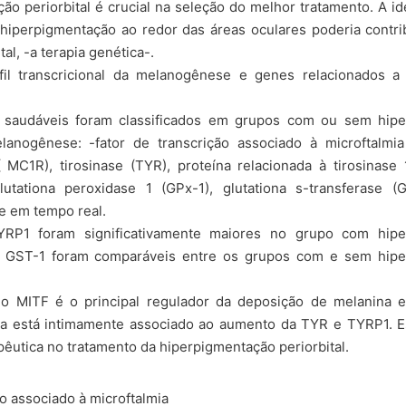
o periorbital é crucial na seleção do melhor tratamento. A id
 hiperpigmentação ao redor das áreas oculares poderia contri
l, -a terapia genética-.
il transcricional da melanogênese e genes relacionados a 
s saudáveis foram classificados em grupos com ou sem hip
lanogênese: -fator de transcrição associado à microftalmia
MC1R), tirosinase (TYR), proteína relacionada à tirosinase 
glutationa peroxidase 1 (GPx-1), glutationa s-transferase (
e em tempo real.
P1 foram significativamente maiores no grupo com hipe
1 e GST-1 foram comparáveis entre os grupos com e sem hip
o MITF é o principal regulador da deposição de melanina 
iva está intimamente associado ao aumento da TYR e TYRP1. 
utica no tratamento da hiperpigmentação periorbital.
o associado à microftalmia