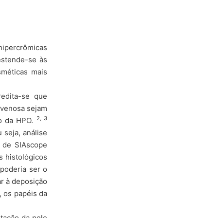
hipercrômicas
estende-se às
méticas mais
edita-se que
o venosa sejam
2, 3
to da HPO.
seja, análise
e de SIAscope
s histológicos
poderia ser o
r à deposição
, os papéis da
tação da pele