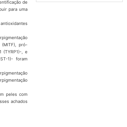
entificação de
buir para uma
antioxidantes
erpigmentação
 (MITF), pró-
1 (TYRP1)-, e
GST-1)- foram
rpigmentação
erpigmentação
em peles com
Esses achados