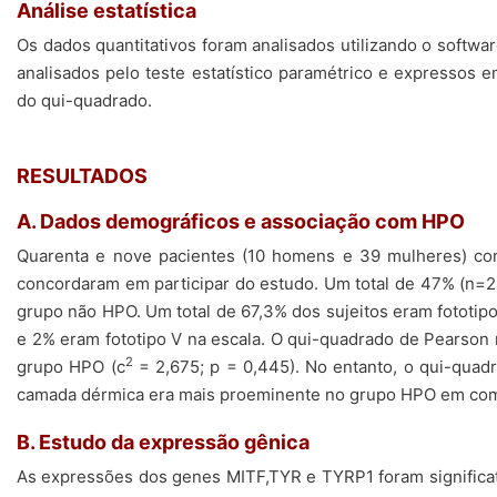
Análise estatística
Os dados quantitativos foram analisados utilizando o softwa
analisados pelo teste estatístico paramétrico e expressos 
do qui-quadrado.
RESULTADOS
A. Dados demográficos e associação com HPO
Quarenta e nove pacientes (10 homens e 39 mulheres) com
concordaram em participar do estudo. Um total de 47% (n=2
grupo não HPO. Um total de 67,3% dos sujeitos eram fototipo I
e 2% eram fototipo V na escala. O qui-quadrado de Pearson m
2
grupo HPO (c
= 2,675; p = 0,445). No entanto, o qui-qua
camada dérmica era mais proeminente no grupo HPO em co
B. Estudo da expressão gênica
As expressões dos genes MITF,TYR e TYRP1 foram significa