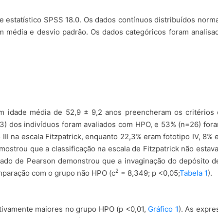
re estatístico SPSS 18.0. Os dados contínuos distribuídos nor
em média e desvio padrão. Os dados categóricos foram analisa
 idade média de 52,9 ± 9,2 anos preencheram os critérios 
3) dos indivíduos foram avaliados com HPO, e 53% (n=26) fora
II na escala Fitzpatrick, enquanto 22,3% eram fototipo IV, 8% e
ostrou que a classificação na escala de Fitzpatrick não estav
drado de Pearson demonstrou que a invaginação do depósito d
2
mparação com o grupo não HPO (c
= 8,349; p <0,05;
Tabela 1
).
tivamente maiores no grupo HPO (p <0,01,
Gráfico 1
). As expr