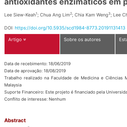
antioxidantes enzimáticos em 
1
2
3
Lee Siew-Keah
; Chua Ang Lim
; Chia Kam Weng
; Lee C
DOI:
https://doi.org/10.5935/scd1984-8773.20191131413
Artigo
Sobre os autores
Est
Data de recebimento: 18/06/2019
Data de aprovação: 18/08/2019
Trabalho realizado na Faculdade de Medicina e Ciências 
Malaysia
Suporte Financeiro: Este projeto é financiado pela Univers
Conflito de interesse: Nenhum
Abstract