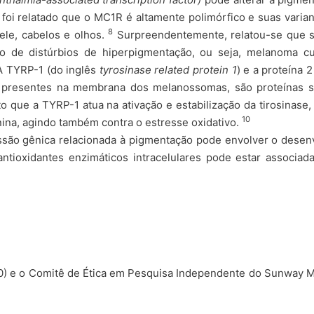
foi relatado que o MC1R é altamente polimórfico e suas varia
8
ele, cabelos e olhos.
Surpreendentemente, relatou-se que s
 de distúrbios de hiperpigmentação, ou seja, melanoma c
 TYRP-1 (do inglês
tyrosinase related protein 1
) e a proteína 
, presentes na membrana dos melanossomas, são proteínas 
to que a TYRP-1 atua na ativação e estabilização da tirosinase,
10
na, agindo também contra o estresse oxidativo.
são gênica relacionada à pigmentação pode envolver o desen
ntioxidantes enzimáticos intracelulares pode estar associad
) e o Comitê de Ética em Pesquisa Independente do Sunway M