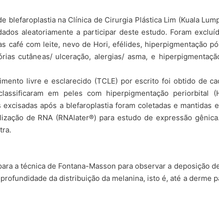
 blefaroplastia na Clínica de Cirurgia Plástica Lim (Kuala Lump
ados aleatoriamente a participar deste estudo. Foram excluíd
 café com leite, nevo de Hori, efélides, hiperpigmentação pó
órias cutâneas/ ulceração, alergias/ asma, e hiperpigmentaçã
mento livre e esclarecido (TCLE) por escrito foi obtido de ca
s classificaram em peles com hiperpigmentação periorbital
s excisadas após a blefaroplastia foram coletadas e mantidas 
ilização de RNA (RNAlater®) para estudo de expressão gênica
tra.
ara a técnica de Fontana-Masson para observar a deposição de
rofundidade da distribuição da melanina, isto é, até a derme pa