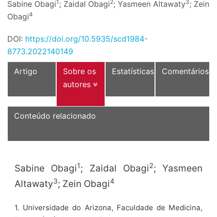
1
2
3
Sabine Obagi
; Zaidal Obagi
; Yasmeen Altawaty
; Zein
4
Obagi
DOI:
https://doi.org/10.5935/scd1984-
8773.2022140149
Artigo
Sobre os
Estatísticas
Comentários
autores
Conteúdo relacionado
1
2
Sabine Obagi
; Zaidal Obagi
; Yasmeen
3
4
Altawaty
; Zein Obagi
1. Universidade do Arizona, Faculdade de Medicina,